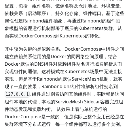
配置，包括：组件名称、镜像名称及仓库地址、环境变量、
依赖关系（启动顺序）、持久化存储、组件端口。基于这些
属性创建Rainbond组件抽象，再通过Rainbond的组件抽
象模型的管理运行机制部署于底层的Kubernetes集群。从
而实现DockerCompose到Kubernetes的转化。
其中较为关键的是依赖关系、DockerCompose中组件之间
建立依赖关系使用的是Docker的同网络空间原理，结合
Docker默认的DNS组件对依赖组件别名进行域名解析从而
实现组件间通信。这种模式在Kubernetes场景中无法直接
实现，但是基于Rainbond的默认ServiceMesh机制，就实
现了一直的效果，Rainbond dns组件将解析组件别名到
, 组件通过别名访问其他组件时，实际就是访问
127.0.0.1
组件本地的代理，本地的ServiceMesh Sidecar容器完成组
件动态发现和负载均衡。 从效果上看与单机运行的
DockerCompose是一致的，但是实际上整个应用已经是在
集群环境下分布式运行，每一个组件都可以运行多个实例。