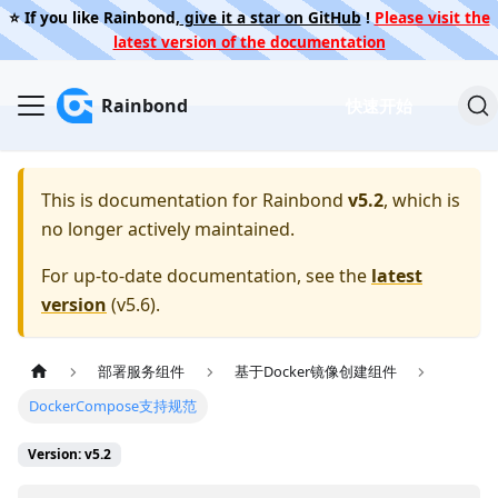
⭐️ If you like Rainbond,
give it a star on GitHub
!
Please visit the
latest version of the documentation
Rainbond
快速开始
This is documentation for
Rainbond
v5.2
, which is
no longer actively maintained.
For up-to-date documentation, see the
latest
version
(
v5.6
).
部署服务组件
基于Docker镜像创建组件
DockerCompose支持规范
Version: v5.2