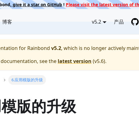
nbond,
give it a star on GitHub
!
Please visit the latest version of
博客
v5.2
产品
entation for
Rainbond
v5.2
, which is no longer actively main
e documentation, see the
latest version
(
v5.6
).
6.应用模版的升级
用模版的升级