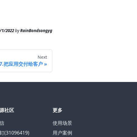
/1/2022
by
RainBondsongyg
Next
7.把应用交付给客户
源社区
更多
信
使用场景
钉(31096419)
用户案例