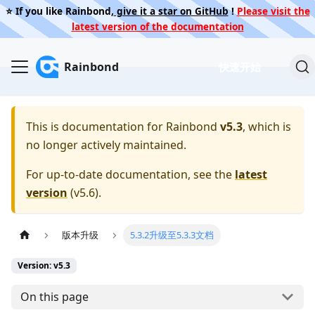
⭐️ If you like Rainbond,
give it a star on GitHub
!
Please visit the
latest version of the documentation
Rainbond
快速开始
This is documentation for
Rainbond
v5.3
, which is
no longer actively maintained.
For up-to-date documentation, see the
latest
version
(
v5.6
).
版本升级
5.3.2升级至5.3.3文档
Version: v5.3
On this page