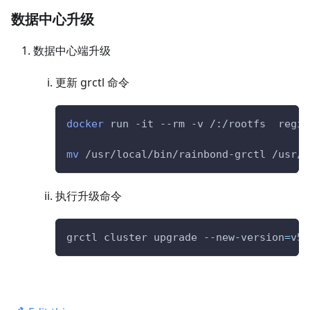
数据中心升级
数据中心端升级
更新 grctl 命令
docker
 run -it --rm -v /:/rootfs  regis
mv
 /usr/local/bin/rainbond-grctl /usr/l
执行升级命令
grctl cluster upgrade --new-version
=
v5.