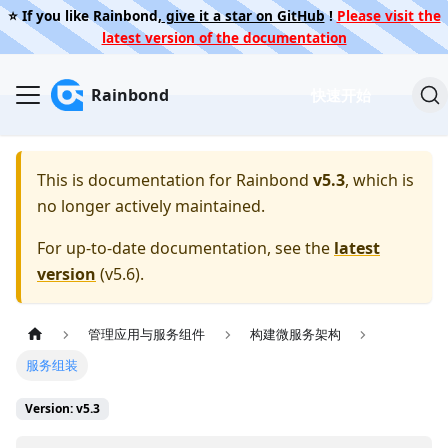
⭐️ If you like Rainbond,
give it a star on GitHub
!
Please visit the
latest version of the documentation
Rainbond
快速开始
This is documentation for
Rainbond
v5.3
, which is
no longer actively maintained.
For up-to-date documentation, see the
latest
version
(
v5.6
).
管理应用与服务组件
构建微服务架构
服务组装
Version: v5.3