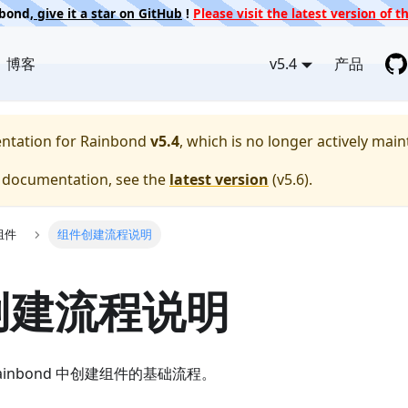
nbond,
give it a star on GitHub
!
Please visit the latest version of
博客
v5.4
产品
entation for
Rainbond
v5.4
, which is no longer actively main
e documentation, see the
latest version
(
v5.6
).
组件
组件创建流程说明
创建流程说明
inbond 中创建组件的基础流程。