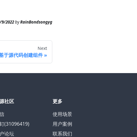
/9/2022
by
RainBondsongyg
Next
基于源代码创建组件
源社区
更多
信
使用场景
钉(31096419)
用户案例
户论坛
联系我们