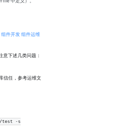
ile 中定义）。
阅
组件开发
组件运维
要注意下述几类问题：
有仓库信任，参考运维文
/test -s