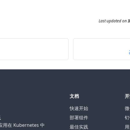
Last updated
on
3
文档
开
快速开始
微
低
部署组件
钉
 Kubernetes 中
最佳实践
用