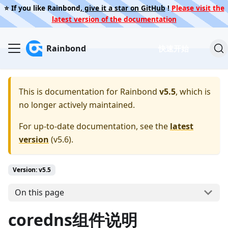
⭐️ If you like Rainbond,
give it a star on GitHub
!
Please visit the
latest version of the documentation
Rainbond
快速开始
This is documentation for
Rainbond
v5.5
, which is
no longer actively maintained.
For up-to-date documentation, see the
latest
version
(
v5.6
).
Version: v5.5
On this page
coredns组件说明