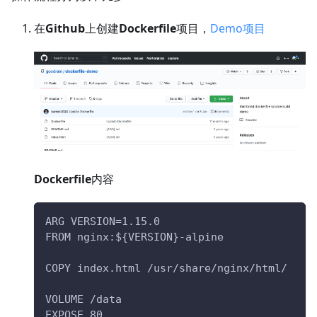
在
Github
上创建
Dockerfile
项目，
Demo项目
Dockerfile
内容
ARG VERSION=1.15.0
FROM nginx:${VERSION}-alpine
COPY index.html /usr/share/nginx/html/
VOLUME /data
EXPOSE 80