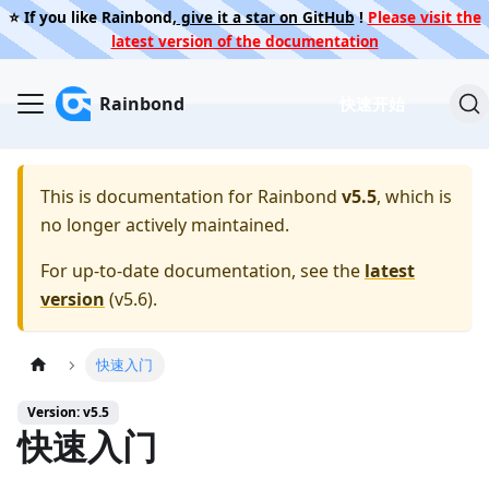
⭐️ If you like Rainbond,
give it a star on GitHub
!
Please visit the
latest version of the documentation
Rainbond
快速开始
This is documentation for
Rainbond
v5.5
, which is
no longer actively maintained.
For up-to-date documentation, see the
latest
version
(
v5.6
).
快速入门
Version: v5.5
快速入门